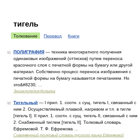
тигель
Толкование
Перевод
Книги
ПОЛИГРАФИЯ
— техника многократного получения
91
одинаковых изображений (оттисков) путем переноса
красочного слоя с печатной формы на бумагу или другой
материал. Собственно процесс переноса изображения с
печатной формы на бумагу называется печатанием. Но
это&#8230; …
Энциклопедия Кольера
Тигельный
— I прил. 1. соотн. с сущ. тигель I, связанный с
92
ним 2. Осуществляемый плавкой, нагревом и т.п. в тигле
[тигель I]. II прил. 1. соотн. с сущ. тигель II, связанный с ним
2. Снабженный тиглем [тигель II]. Толковый словарь
Ефремовой. Т. Ф. Ефремова …
Современный толковый словарь русского языка Ефремовой