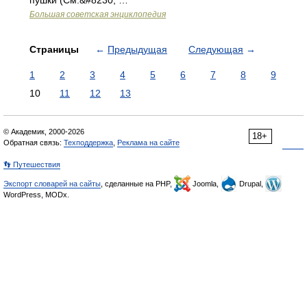
пушки (См.&#8230; …
Большая советская энциклопедия
Страницы
←
Предыдущая
Следующая
→
1
2
3
4
5
6
7
8
9
10
11
12
13
© Академик, 2000-2026
18+
Обратная связь:
Техподдержка
,
Реклама на сайте
👣 Путешествия
Экспорт словарей на сайты
, сделанные на PHP,
Joomla,
Drupal,
WordPress, MODx.