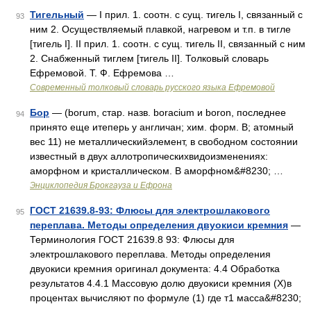
Тигельный
— I прил. 1. соотн. с сущ. тигель I, связанный с
93
ним 2. Осуществляемый плавкой, нагревом и т.п. в тигле
[тигель I]. II прил. 1. соотн. с сущ. тигель II, связанный с ним
2. Снабженный тиглем [тигель II]. Толковый словарь
Ефремовой. Т. Ф. Ефремова …
Современный толковый словарь русского языка Ефремовой
Бор
— (borum, стар. назв. boracium и boron, последнее
94
принято еще итеперь у англичан; хим. форм. В; атомный
вес 11) не металлическийэлемент, в свободном состоянии
известный в двух аллотропическихвидоизменениях:
аморфном и кристаллическом. В аморфном&#8230; …
Энциклопедия Брокгауза и Ефрона
ГОСТ 21639.8-93: Флюсы для электрошлакового
95
переплава. Методы определения двуокиси кремния
—
Терминология ГОСТ 21639.8 93: Флюсы для
электрошлакового переплава. Методы определения
двуокиси кремния оригинал документа: 4.4 Обработка
результатов 4.4.1 Массовую долю двуокиси кремния (X)в
процентах вычисляют по формуле (1) где т1 масса&#8230;