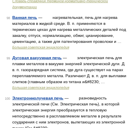
Словарь-справочник терминов нормативно-технической
документации
Ванная печь
— нагревательная, печь для нагрева
98
материалов в жидкой среде. В. п. применяются в
термических цехах для нагрева металлических деталей под
закалку, отпуск, нормализацию, обжиг, цианирование,
цементацию, а также для патентирования проволоки и …
Большая советская энциклопедия
Дуговая вакуумная печь
— электрическая печь для
99
плавки металлов в вакууме энергией электрической дуги. Д.
в. п. газоразрядная система, где дуга существует на парах
переплавляемого металла. Различают Д. в. п. для выплавки
слитков (главным образом из титана и&#8230; …
Большая советская энциклопедия
Электроннолучевая печь
— разновидность
100
электрической печи (См. Электрическая печь), в которой
электрическая энергия преобразуется в тепловую
непосредственно в расплавляемом металле в результате
соударения с ним электронов, вылетающих из электронной